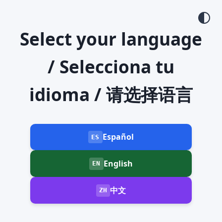
Select your language
/ Selecciona tu
idioma / 请选择语言
Español
ES
English
EN
中文
ZH